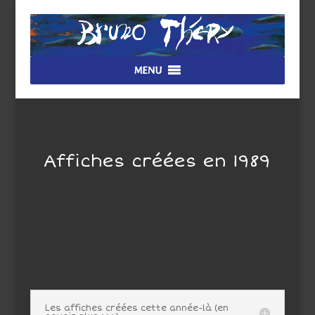
MENU
Affiches créées en 1989
Les affiches créées cette année-là (en