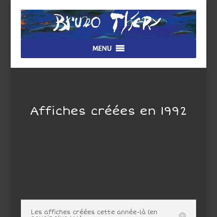
MENU
Affiches créées en 1992
Les affiches créées cette année-là (en