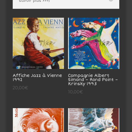
savoir plus >>>)
Affiche Jazz à Vienne
Compagnie Albert
1992
Simond – Rond Point –
Krinsky 1993
20,00
€
10,00
€