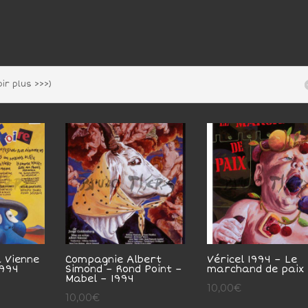
ir plus >>>)
à Vienne
Compagnie Albert
Véricel 1994 – Le
1994
Simond – Rond Point –
marchand de paix
Mabel – 1994
10,00
€
10,00
€