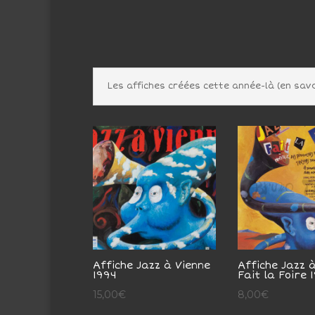
Les affiches créées cette année-là (en savo
Affiche Jazz à Vienne
Affiche Jazz 
1994
Fait la Foire 
15,00
€
8,00
€