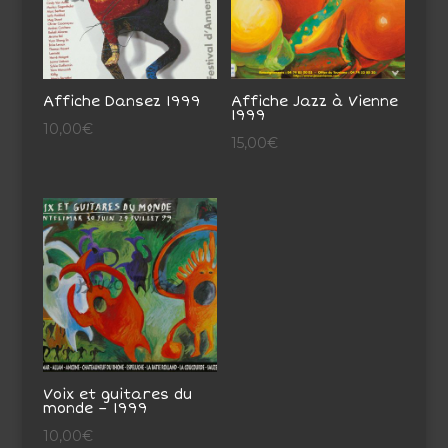
Affiche Dansez 1999
Affiche Jazz à Vienne
1999
10,00
€
15,00
€
Voix et guitares du
monde – 1999
10,00
€