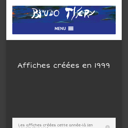
MENU
Affiches créées en 1999
Les affiches créées cette année-là (en