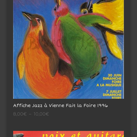
Affiche Jazz à Vienne Fait la Foire 1996
Plage
8,00
€
–
10,00
€
de
prix :