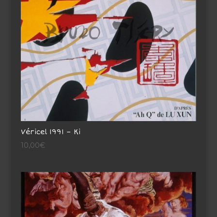
Véricel 1991 – Ki
10,00
€