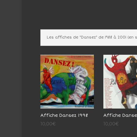
Les affiches de "Dansez" de 1988 à 2001 (en s
Affiche Dansez 1998
Affiche Danse
10,00
€
10,00
€