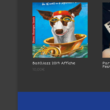
BatOJazz 2019 Affiche
Par
Fes
10,00
€