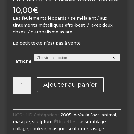
10,00
€
Les feulements léopards / se mêlaient / aux
tintements métalliques afro-beat / avec deux
doses / d’atonalisme asiate.
Le petit texte n’est pas à vente
affiche
quantité
Ajouter au panier
de
Affiche
A
Vaulx
Jazz
UGS :
ND
Catégories :
2005
,
A Vaulx Jazz
,
animal
,
2005
masque
,
sculpture
Étiquettes :
assemblage
,
collage
,
couleur
,
masque
,
sculpture
,
visage