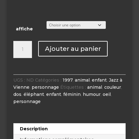
affiche
quantité
Ajouter au panier
de
Affiche
Jazz
à
Vienne
UGS :
ND
Catégories :
1997
,
animal
,
enfant
,
Jazz à
1997
Vienne
,
personnage
Étiquettes :
animal
,
couleur
,
dos
,
éléphant
,
enfant
,
féminin
,
humour
,
oeil
,
personnage
Description