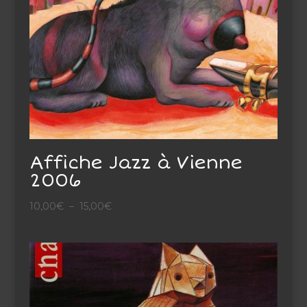
Affiche Jazz à Vienne
2006
Plage
10,00
€
–
15,00
€
de
prix :
10,00€
à
15,00€