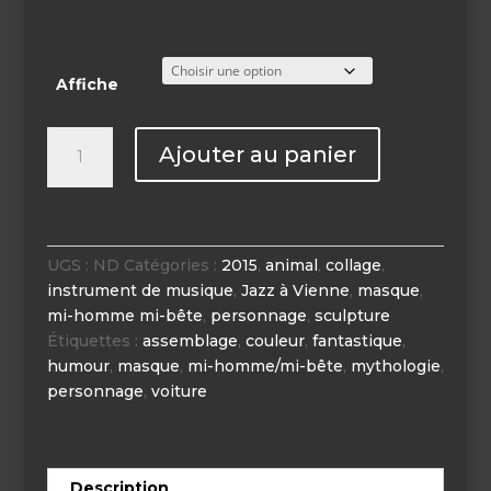
Affiche
quantité
Ajouter au panier
de
Affiche
Jazz
à
Vienne
UGS :
ND
Catégories :
2015
,
animal
,
collage
,
2015
instrument de musique
,
Jazz à Vienne
,
masque
,
mi-homme mi-bête
,
personnage
,
sculpture
Étiquettes :
assemblage
,
couleur
,
fantastique
,
humour
,
masque
,
mi-homme/mi-bête
,
mythologie
,
personnage
,
voiture
Description