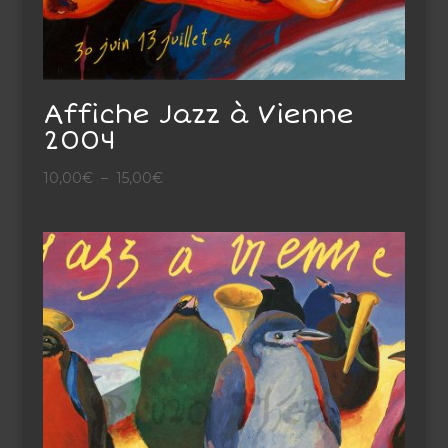
Affiche Jazz à Vienne
2004
Plage
10,00
€
–
15,00
€
de
prix :
10,00€
à
15,00€