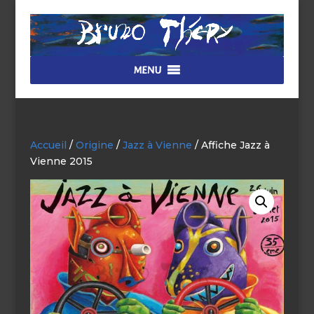
MENU
Accueil
/
Origine
/
Jazz à Vienne
/ Affiche Jazz à
Vienne 2015