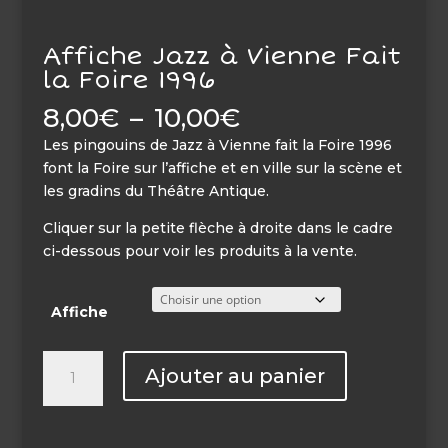
Affiche Jazz à Vienne Fait
la Foire 1996
Plage
8,00
€
–
10,00
€
de
Les pingouins de Jazz à Vienne fait la Foire 1996
prix :
font la Foire sur l’affiche et en ville sur la scène et
8,00€
les gradins du Théâtre Antique.
à
10,00€
Cliquer sur la petite flèche à droite dans le cadre
ci-dessous pour voir les produits à la vente.
Affiche
quantité
Ajouter au panier
de
Affiche
Jazz