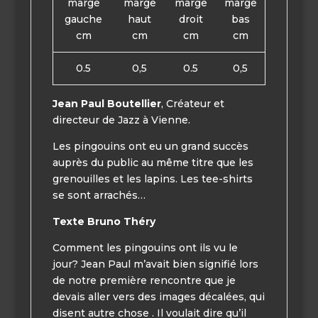
marge
marge
marge
marge
gauche
haut
droit
bas
cm
cm
cm
cm
0.5
0,5
0.5
0,5
Jean Paul Boutellier
, Créateur et
directeur de Jazz à Vienne.
Les pingouins ont eu un grand succès
auprès du public au même titre que les
grenouilles et les lapins. Les tee-shirts
se sont arrachés…
Texte Bruno Théry
Comment les pingouins ont ils vu le
jour? Jean Paul m’avait bien signifié lors
de notre première rencontre que je
devais aller vers des images décalées, qui
disent autre chose . Il voulait dire qu’il