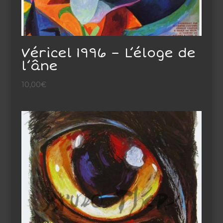
Véricel 1996 – L’éloge de
l’âne
10,00
€