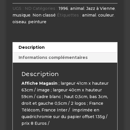
à
Vienne
UGS :
ND
Catégories :
1996
,
animal
,
Jazz à Vienne
,
Fait
musique
,
Non classé
Étiquettes :
animal
,
couleur
,
la
oiseau
,
peinture
Foire
1996
Description
Informations complémentaires
Description
Affiche Magasin
; largeur 41cm x hauteur
63cm / image ; largeur 40cm x hauteur
59cm / cadre blanc ; haut 0,5cm, bas 3cm,
droit et gauche 0,5cm / 2 logos ; France
Télécom, France Inter / imprimée en
quadrichromie sur du papier offset 135g /
prix 8 Euros /